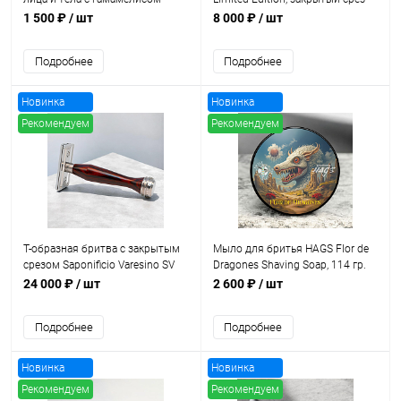
HAGS Flor de Dragones Fine
1 500 ₽
/ шт
8 000 ₽
/ шт
Fragrance Mist, 100 мл
Подробнее
Подробнее
Новинка
Новинка
Рекомендуем
Рекомендуем
Хит продаж
Распродажа
Хит продаж
Т-образная бритва с закрытым
Мыло для бритья HAGS Flor de
срезом Saponificio Varesino SV
Dragones Shaving Soap, 114 гр.
2.0 Cocobolo
24 000 ₽
/ шт
2 600 ₽
/ шт
Подробнее
Подробнее
Новинка
Новинка
Рекомендуем
Рекомендуем