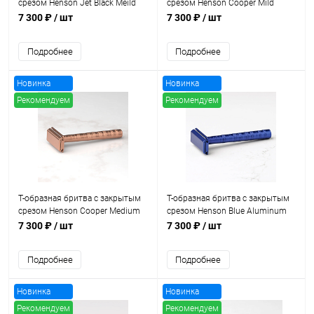
срезом Henson Jet Black Meild
срезом Henson Cooper Mild
(малая агрессивность)
(малая агрессивность)
7 300 ₽
/ шт
7 300 ₽
/ шт
Подробнее
Подробнее
Новинка
Новинка
Рекомендуем
Рекомендуем
Т-образная бритва с закрытым
Т-образная бритва с закрытым
срезом Henson Cooper Medium
срезом Henson Blue Aluminum
(средняя агрессивность)
Mild
7 300 ₽
/ шт
7 300 ₽
/ шт
Подробнее
Подробнее
Новинка
Новинка
Рекомендуем
Рекомендуем