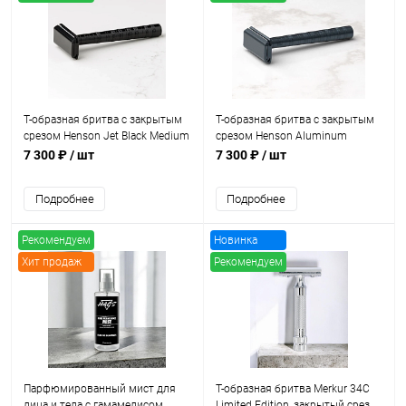
Т-образная бритва с закрытым
Т-образная бритва с закрытым
срезом Henson Jet Black Medium
срезом Henson Aluminum
(средняя агрессивность)
Aggressive Grey
7 300 ₽
/ шт
7 300 ₽
/ шт
Подробнее
Подробнее
Рекомендуем
Новинка
Хит продаж
Рекомендуем
Хит продаж
Парфюмированный мист для
Т-образная бритва Merkur 34C
лица и тела с гамамелисом
Limited Edition, закрытый срез