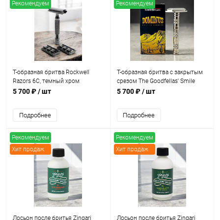
Рекомендуем
Рекомендуем
Хит продаж
Т-образная бритва Rockwell
Т-образная бритва с закрытым
Razors 6C, темный хром
срезом The Goodfellas' Smile
Dominus
5 700 ₽
/ шт
5 700 ₽
/ шт
Подробнее
Подробнее
Рекомендуем
Рекомендуем
Хит продаж
Хит продаж
Лосьон после бритья Zingari
Лосьон после бритья Zingari