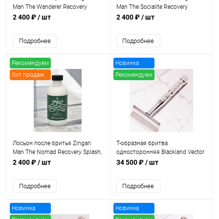
Man The Wanderer Recovery
Man The Socialite Recovery
Splash, 118 мл
Splash, 118 мл
2 400 ₽
/ шт
2 400 ₽
/ шт
Подробнее
Подробнее
Рекомендуем
Новинка
Хит продаж
Рекомендуем
Лосьон после бритья Zingari
Т-образная бритва
Man The Nomad Recovery Splash,
односторонняя Blackland Vector
118 мл
Stainless Steel Safety Bar, Polished
2 400 ₽
/ шт
34 500 ₽
/ шт
Finish
Подробнее
Подробнее
Новинка
Новинка