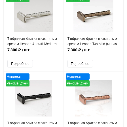
Т-образная бритва с закрытым
Т-образная бритва с закрытым
срезом Henson Aircraft Medium
срезом Henson Tan Mild (малая
(средняя агрессивность)
агрессивность)
7 300 ₽
/ шт
7 300 ₽
/ шт
Подробнее
Подробнее
Новинка
Новинка
Рекомендуем
Рекомендуем
Т-образная бритва с закрытым
Т-образная бритва с закрытым