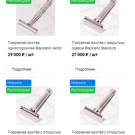
Рекомендуем
Рекомендуем
Т-образная бритва
Т-образная бритва с закрытым
односторонняя Blackland Vector
срезом Blackland Blackbird
Stainless Steel Safety Bar,
Stainless Steel Safety Bar,
29 000 ₽
/ шт
27 000 ₽
/ шт
Machined Finish
Machined Finish
Подробнее
Подробнее
Новинка
Новинка
Рекомендуем
Рекомендуем
Т-образная бритва с открытым
Т-образная бритва с открытым