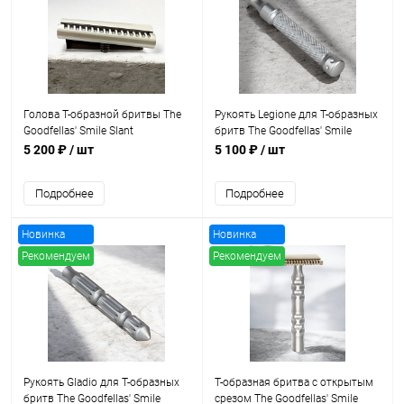
Хит продаж
Хит продаж
Голова Т-образной бритвы The
Рукоять Legione для Т-образных
Goodfellas' Smile Slant
бритв The Goodfellas' Smile
5 200 ₽
/ шт
5 100 ₽
/ шт
Подробнее
Подробнее
Новинка
Новинка
Рекомендуем
Рекомендуем
Хит продаж
Рукоять Gladio для Т-образных
Т-образная бритва с открытым
бритв The Goodfellas' Smile
срезом The Goodfellas' Smile