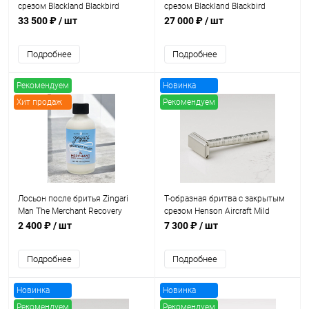
срезом Blackland Blackbird
срезом Blackland Blackbird
Stainless Steel Open Comb,
Stainless Steel Open Comb,
33 500 ₽
/ шт
27 000 ₽
/ шт
Polished Finish
Machined Finish
Подробнее
Подробнее
Рекомендуем
Новинка
Хит продаж
Рекомендуем
Лосьон после бритья Zingari
Т-образная бритва с закрытым
Man The Merchant Recovery
срезом Henson Aircraft Mild
Splash, 118 мл
(малая агрессивность)
2 400 ₽
/ шт
7 300 ₽
/ шт
Подробнее
Подробнее
Новинка
Новинка
Рекомендуем
Рекомендуем