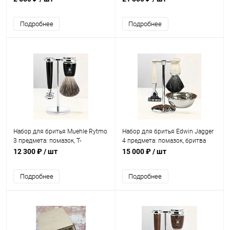
AS-D2S
Подробнее
Подробнее
Набор для бритья Muehle Rytmo
Набор для бритья Edwin Jagger
3 предмета: помазок, Т-
4 предмета: помазок, бритва
образная бритва, подставка
Mach3, чаша, подставка
12 300 ₽
/ шт
15 000 ₽
/ шт
(S81M226SR)
(S21M727CRB)
Подробнее
Подробнее