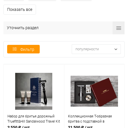
Показать все
Уточнить раздел
популярности
Фильтр
Набор для бритья дорожный
Коллекционная Т-образная
Truefitt&Hill Sandalwood Travel Kit
бритва с подставкой в
подарочной упаковке Feather
2 550 ₽
/ шт
21 500 ₽
/ шт