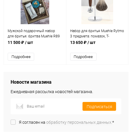
Мужской подарочный набор
Набор для бритья Muehle Rytmo
для бритья: бритва Muehle R89
3 предмета: помазок, Т-
+ крем для бритья Cella, 150 мл
образная бритва, подставка
11 500 ₽
/ шт
13 650 ₽
/ шт
+ бальзам после бритья
(S81H220SR)
Saponificio Varesino, 100 мл +
Подробнее
Подробнее
лезвия Boker, 10 шт.
Новости магазина
Ежедневная рассылка новостей магазина.
Подписаться
Я согласен на
обработку персональных данных.
*