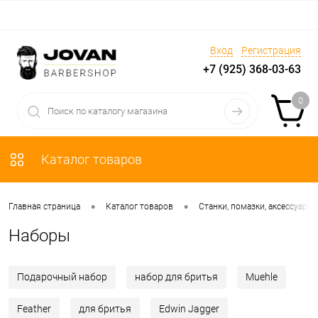
Вход
Регистрация
+7 (925) 368-03-63
0
Каталог товаров
•
•
Главная страница
Каталог товаров
Станки, помазки, аксессуары
Наборы
Подарочный набор
набор для бритья
Muehle
Feather
для бритья
Edwin Jagger