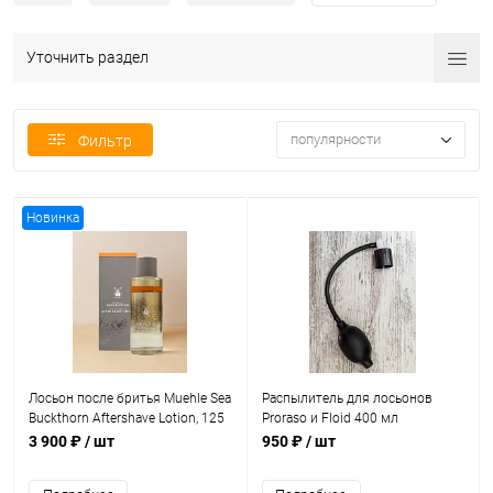
Уточнить раздел
популярности
Фильтр
Новинка
Лосьон после бритья Muehle Sea
Распылитель для лосьонов
Buckthorn Aftershave Lotion, 125
Proraso и Floid 400 мл
мл
3 900 ₽
/ шт
950 ₽
/ шт