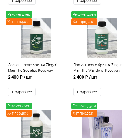
Подробнее
Подробнее
Рекомендуем
Рекомендуем
Хит продаж
Хит продаж
Лосьон после бритья Zingari
Лосьон после бритья Zingari
Man The Socialite Recovery
Man The Wanderer Recovery
Splash, 118 мл
Splash, 118 мл
2 400 ₽
/ шт
2 400 ₽
/ шт
Подробнее
Подробнее
Рекомендуем
Рекомендуем
Хит продаж
Хит продаж