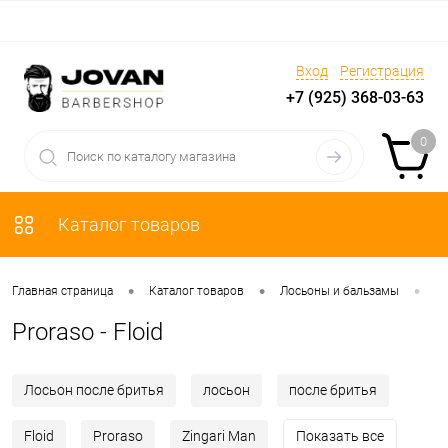
Вход
Регистрация
+7 (925) 368-03-63
0
Каталог товаров
•
•
•
Главная страница
Каталог товаров
Лосьоны и бальзамы
Pr
Proraso - Floid
Лосьон после бритья
лосьон
после бритья
Floid
Proraso
Zingari Man
Показать все