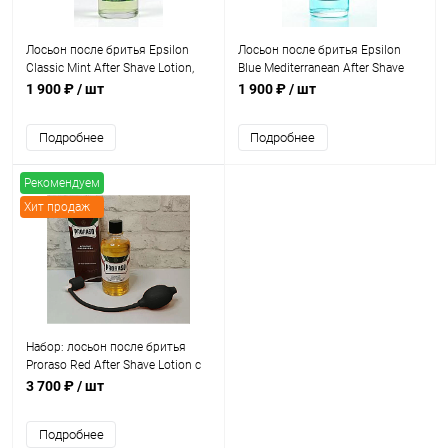
Лосьон после бритья Epsilon
Лосьон после бритья Epsilon
Classic Mint After Shave Lotion,
Blue Mediterranean After Shave
100 мл
Lotion, 100 мл
1 900 ₽
/ шт
1 900 ₽
/ шт
Подробнее
Подробнее
Рекомендуем
Хит продаж
Набор: лосьон после бритья
Proraso Red After Shave Lotion с
сандалом и маслом ши, 400 мл
3 700 ₽
/ шт
+ распылитель
Подробнее