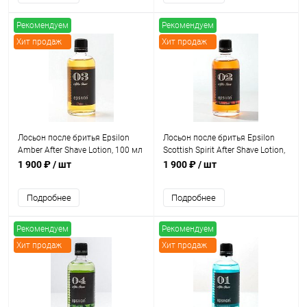
Рекомендуем
Рекомендуем
Хит продаж
Хит продаж
Лосьон после бритья Epsilon
Лосьон после бритья Epsilon
Amber After Shave Lotion, 100 мл
Scottish Spirit After Shave Lotion,
100 мл
1 900 ₽
/ шт
1 900 ₽
/ шт
Подробнее
Подробнее
Рекомендуем
Рекомендуем
Хит продаж
Хит продаж