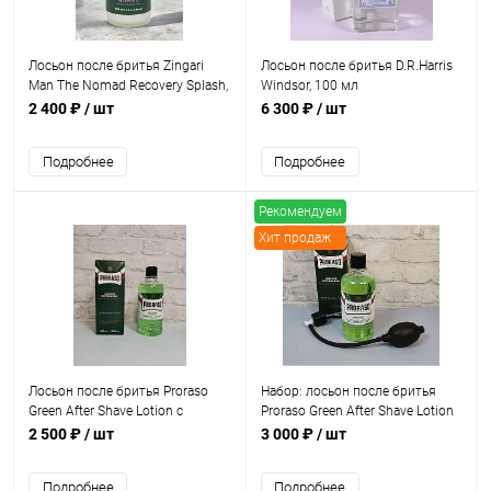
Лосьон после бритья Zingari
Лосьон после бритья D.R.Harris
Man The Nomad Recovery Splash,
Windsor, 100 мл
118 мл
2 400 ₽
/ шт
6 300 ₽
/ шт
Подробнее
Подробнее
Рекомендуем
Хит продаж
Лосьон после бритья Proraso
Набор: лосьон после бритья
Green After Shave Lotion с
Proraso Green After Shave Lotion
ментолом и эвкалиптом, 400 мл
с ментолом и эвкалиптом, 400
2 500 ₽
/ шт
3 000 ₽
/ шт
мл + распылитель
Подробнее
Подробнее