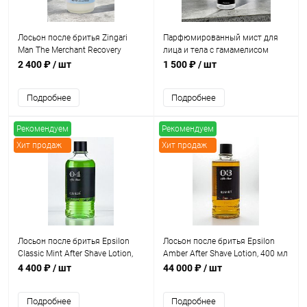
Лосьон после бритья Zingari
Парфюмированный мист для
Man The Merchant Recovery
лица и тела с гамамелисом
Splash, 118 мл
HAGS Flor de Dragones Fine
2 400 ₽
/ шт
1 500 ₽
/ шт
Fragrance Mist, 100 мл
Подробнее
Подробнее
Рекомендуем
Рекомендуем
Хит продаж
Хит продаж
Лосьон после бритья Epsilon
Лосьон после бритья Epsilon
Classic Mint After Shave Lotion,
Amber After Shave Lotion, 400 мл
400 мл
4 400 ₽
/ шт
44 000 ₽
/ шт
Подробнее
Подробнее