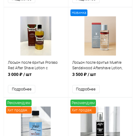
Новинка
Лосьон после бритья Proraso
Лосьон после бритья Muehle
Red After Shave Lotion с
Sandalwood Aftershave Lotion,
сандалом и маслом ши, 400 мл
125 мл
3 000 ₽
/ шт
3 500 ₽
/ шт
Подробнее
Подробнее
Рекомендуем
Рекомендуем
Хит продаж
Хит продаж