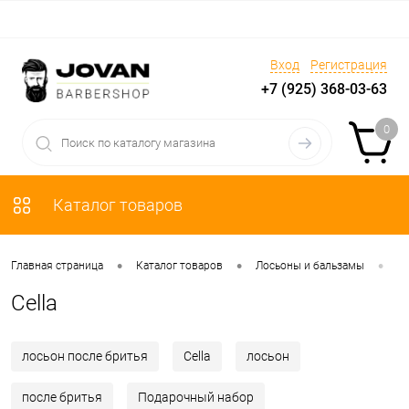
Вход
Регистрация
+7 (925) 368-03-63
0
Каталог товаров
•
•
•
Главная страница
Каталог товаров
Лосьоны и бальзамы
Ce
Cella
лосьон после бритья
Cella
лосьон
после бритья
Подарочный набор