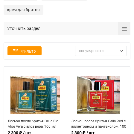
крем для бритья
Уточнить раздел
популярности
Фильтр
Лосьон после бритья Cella Bio
Лосьон после бритья Cella Red с
Aloe Vera с алоэ вера, 100 мл
аллантоином и пантенолом, 100
мл
2 300 ₽
/ шт
2 300 ₽
/ шт