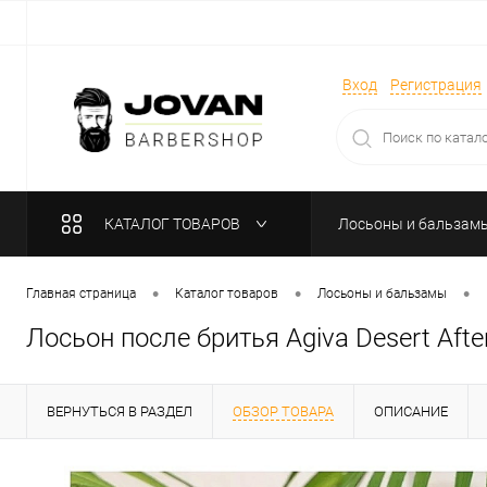
Вход
Регистрация
КАТАЛОГ ТОВАРОВ
Лосьоны и бальзам
Парфюмерия
•
•
•
Главная страница
Каталог товаров
Лосьоны и бальзамы
Лосьон после бритья Agiva Desert Afte
ВЕРНУТЬСЯ В РАЗДЕЛ
ОБЗОР ТОВАРА
ОПИСАНИЕ