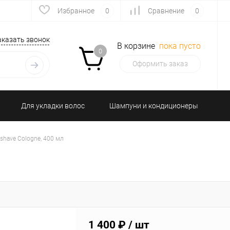
Избранное
0
Сравнение
0
аказать звонок
В корзине
пока пусто
0
Оформить заказ
Для укладки волос
Шампуни и кондиционеры
 гигиена
Подарочные наборы
rshave Cologne, 400 мл
1 400 ₽
/ шт