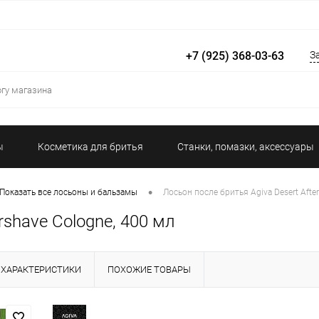
+7 (925) 368-03-63
З
ы
Косметика для бритья
Станки, помазки, аксессуары
Гели для душа и ванной
Дезодоранты
Уход за кожей и
•
Показать все лосьоны и бальзамы
Лосьон после бритья Agiva Desert Afte
rshave Cologne, 400 мл
ХАРАКТЕРИСТИКИ
ПОХОЖИЕ ТОВАРЫ