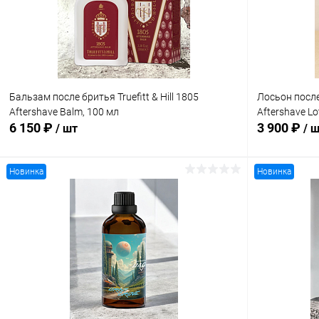
В избранное
В наличии
В избранн
Бальзам после бритья Truefitt & Hill 1805
Лосьон после
Aftershave Balm, 100 мл
Aftershave Lo
6 150 ₽
3 900 ₽
/ шт
/ 
Новинка
Новинка
В корзину
Купить в 1 клик
Сравнение
Купить в 1
В избранное
В наличии
В избранн