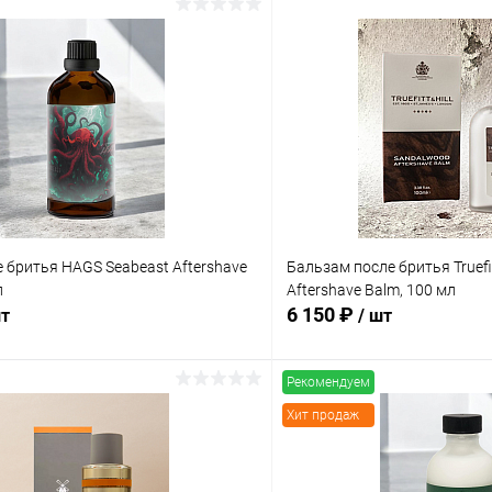
 бритья HAGS Seabeast Aftershave
Бальзам после бритья Truefit
л
Aftershave Balm, 100 мл
6 150 ₽
шт
/ шт
Рекомендуем
В корзину
В корз
Хит продаж
 клик
Сравнение
Купить в 1 клик