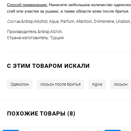
Способ применения:
Нанесите небольшое количество одеколон
сгиб или участки за ушами, а также области кожи после бритья.
Состав:
&nbsp;
Alcohol, Aqua, Parfum, Allantoin, D-limonene, Linaloo
Производитель:&nbsp;AGIVA.
Страна-изготовитель: Турция.
C ЭТИМ ТОВАРОМ ИСКАЛИ
Одеколон
лосьон после бритья
Agiva
лосьон
ПОХОЖИЕ ТОВАРЫ (8)