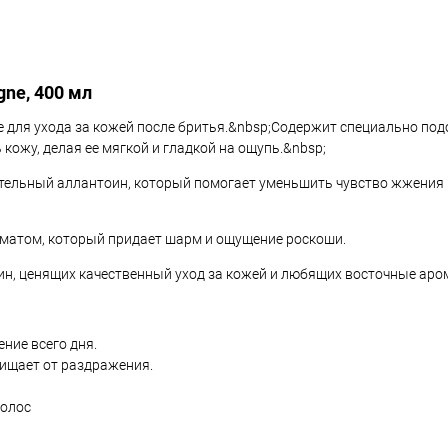
gne, 400 мл
ное для ухода за кожей после бритья.&nbsp;Содержит специально по
ожу, делая ее мягкой и гладкой на ощупь.&nbsp;
тательный аллантоин, который помогает уменьшить чувство жжения 
оматом, который придает шарм и ощущение роскоши.
чин, ценящих качественный уход за кожей и любящих восточные аро
ние всего дня.
ищает от раздражения.
волос