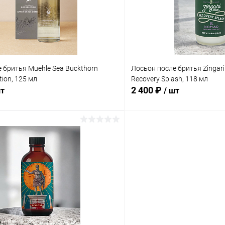
ое
В наличии
В избранное
 бритья Muehle Sea Buckthorn
Лосьон после бритья Zingar
tion, 125 мл
Recovery Splash, 118 мл
2 400 ₽
шт
/ шт
В корзину
В корз
 клик
Сравнение
Купить в 1 клик
ое
В наличии
В избранное