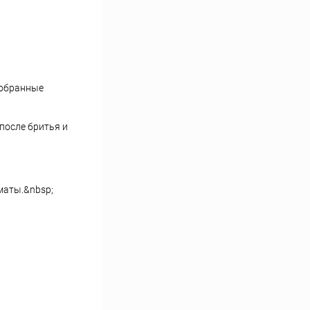
добранные
после бритья и
маты.&nbsp;