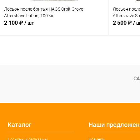
Лосьон после бритья HAGS Orbit Grove
Лосьон после
Aftershave Lotion, 100 мл
Aftershave Sp
2 100 ₽
2 500 ₽
/ шт
/ 
В корзину
Купить в 1 клик
Сравнение
Купить в 1
В избранное
В наличии
В избранн
СА
Каталог
Наши предложен
Лосьоны и бальзамы
Новинки