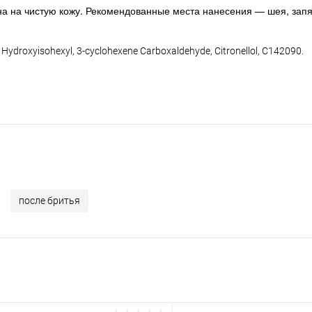
а на чистую кожу. Рекомендованные места нанесения — шея, запя
l, Hydroxyisohexyl, 3-cyclohexene Carboxaldehyde, Citronellol, C142090.
после бритья